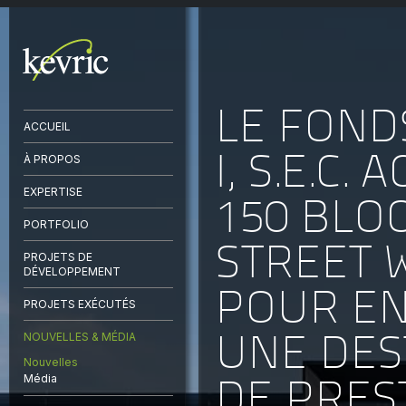
LE FOND
ACCUEIL
I, S.E.C.
À PROPOS
EXPERTISE
150 BLO
PORTFOLIO
STREET 
PROJETS DE
DÉVELOPPEMENT
POUR EN
PROJETS EXÉCUTÉS
UNE DES
NOUVELLES & MÉDIA
Nouvelles
DE PRES
Média