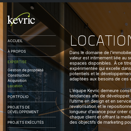
LOCATIO
ACCUEIL
À PROPOS
Dans le domaine de l’immobilie
valeur est intimement liée au 
EXPERTISE
espaces disponibles. À ce titr
expérimentée qui excelle dans l
Gestion de propriété
potentiels et le développemen
Construction
adaptées aux besoins de ces d
Acquisition
Location
L’équipe Kevric demeure const
tendances afin de développer d
PORTFOLIO
l’ultime en design et en servic
revalorisation et le reposition
PROJETS DE
longueur d’avance pour créer d
DÉVELOPPEMENT
chaque client et offrant la meill
des objectifs de marketing pou
PROJETS EXÉCUTÉS