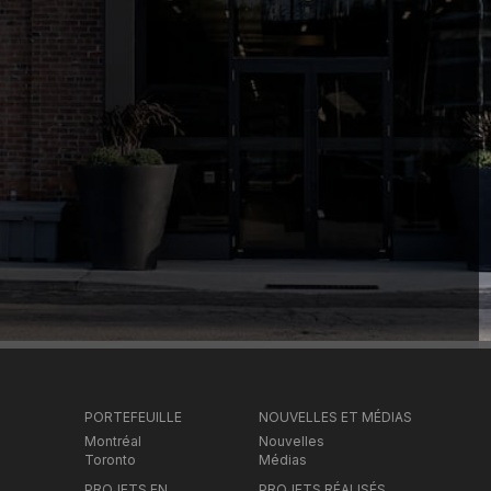
PORTEFEUILLE
NOUVELLES ET MÉDIAS
Montréal
Nouvelles
Toronto
Médias
PROJETS EN
PROJETS RÉALISÉS