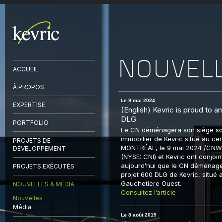
NOUVEL
ACCUEIL
À PROPOS
Le 9 mai 2024
EXPERTISE
(English) Kevric is proud to
DLG
PORTFOLIO
Le CN déménagera son siège so
immobilier de Kevric situé au cen
PROJETS DE
MONTRÉAL, le 9 mai 2024 /CNW
DÉVELOPPEMENT
(NYSE: CNI) et Kevric ont conjo
aujourd’hui que le CN déménage
PROJETS EXÉCUTÉS
projet 600 DLG de Kevric, situé 
Gauchetière Ouest.
NOUVELLES & MÉDIA
Consultez l’article
Nouvelles
Média
Le 8 août 2019