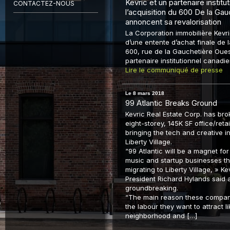
Kevric et un partenaire institu
CONTACTEZ-NOUS
l’acquisition du 600 De la Ga
annoncent sa revalorisation
La Corporation immobilière Kevr
d’une entente d’achat finale de 
600, rue de la Gauchetière Oue
partenaire institutionnel canadie
Lire le communiqué de presse
Le 8 mars 2018
99 Atlantic Breaks Ground
Kevric Real Estate Corp. has br
eight-storey, 145K SF office/retai
bringing the tech and creative 
Liberty Village.
“99 Atlantic will be a magnet fo
music and startup businesses th
migrating to Liberty Village, » Ke
President Richard Hylands said a
groundbreaking.
“The main reason these compan
the labour they want to attract li
neighborhood and […]