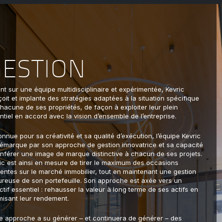
GESTION
nt sur une équipe multidisciplinaire et expérimentée, Kevric
oit et implante des stratégies adaptées à la situation spécifique
hacune de ses propriétés, de façon à exploiter leur plein
ntiel en accord avec la vision d’ensemble de l’entreprise.
nnue pour sa créativité et sa qualité d’exécution, l’équipe Kevric
émarque par son approche de gestion innovatrice et sa capacité
nférer une image de marque distinctive à chacun de ses projets.
ic est ainsi en mesure de tirer le maximum des occasions
entes sur le marché immobilier, tout en maintenant une gestion
ureuse de son portefeuille. Son approche est axée vers un
ctif essentiel : rehausser la valeur à long terme de ses actifs en
misant leur rendement.
e approche a su générer – et continuera de générer – des