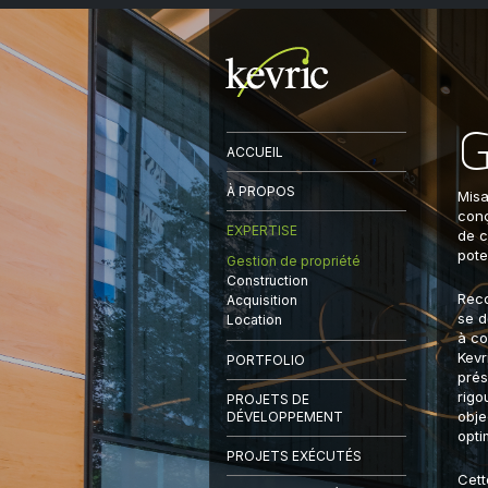
ACCUEIL
À PROPOS
Misa
conç
EXPERTISE
de c
pote
Gestion de propriété
Construction
Reco
Acquisition
se d
Location
à co
Kevr
PORTFOLIO
prés
rigo
PROJETS DE
obje
DÉVELOPPEMENT
opti
PROJETS EXÉCUTÉS
Cett